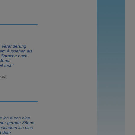
ne Veränderung
nem Aussehen als
r Sprache nach
 Monat
t fest."
nate,
te ich durch eine
 nur gerade Zähne
 nachdem ich eine
t dem