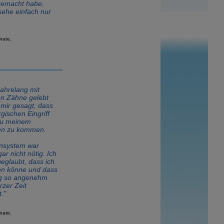
emacht habe,
 sehe einfach nur
nate,
ahrelang mit
en Zähne gelebt
mir gesagt, dass
rgischen Eingriff
zu meinem
en zu kommen.
nsystem war
gar nicht nötig. Ich
eglaubt, dass ich
en könne und dass
g so angenehm
rzer Zeit
."
nate,