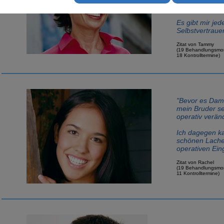
herbeigeführt h
Es gibt mir je
Selbstvertraue
Zitat von Tammy
(19 Behandlungsmo
18 Kontrolltermine)
"Bevor es Dam
mein Bruder se
operativ verän
Ich dagegen 
schönen Lache
operativen Eingr
Zitat von Rachel
(19 Behandlungsmo
11 Kontrolltermine)