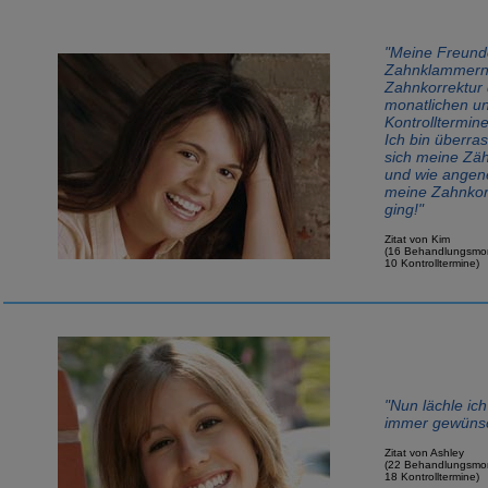
"Meine Freunde
Zahnklammern
Zahnkorrektur 
monatlichen 
Kontrolltermin
Ich bin überras
sich meine Zä
und wie angen
meine Zahnkorr
ging!"
Zitat von Kim
(16 Behandlungsmo
10 Kontrolltermine)
"Nun lächle ich
immer gewünsc
Zitat von Ashley
(22 Behandlungsmo
18 Kontrolltermine)