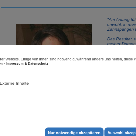
"Am Anfang füh
unwohl, in mei
Zahnspangen t
Das Resultat, 
meiner Damon
ist so außerord
mich fühle, als 
Facelifting ge
rer Website. Einige von ihnen sind notwendig, während andere uns helfen, diese 
Meine Freunde
ren - Impressum & Datenschutz
Familie sagen,
zehn Jahre jün
Zitat von Catherine
Externe Inhalte
(22 Behandlungsmo
18 Kontrolltermine)
Ich mag nicht
geraden Zähne
sogar, wie mei
gewonnenes Lä
außerodentlic
Nur notwendige akzeptieren
Auswahl akzep
meinem 'neuen