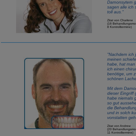
Damonsytem g
sagen alle ich
toll aus."
Zitat von Charlene
(16 Behandlungsmo
8 Kontrolltermine)
"Nachdem ich j
meinen schief
habe, hat man 
ich einen chiru
benötige, um 
schönen Lach
Mit dem Damo
dieser Eingriff 
habe niemals g
so gut ausseh
die Behandlun
und in solch ku
vonstatten geht
Zitat von Andrew
(20 Behandlungsmo
11 Kontrolltermine)