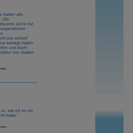
 hatten alle
. Die
dauerte Jahre mit
unangenehmen
en.
cht wie schnell
hne bewegt haben
ehm und leicht
ektur von Statten
nate,
 so, wie ich es mir
ht habe."
nate,