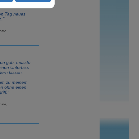
at.
den Tag neues
n."
nate,
on gab, musste
inen Unterbiss
dern lassen.
kam zu meinem
n ohne einen
iff."
nate,