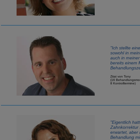
"Ich stellte ei
sowohl in mei
auch in meine
bereits einem
Behandlungszei
Zitat von Tony
(16 Behandlungsmo
8 Kontrolltermine)
"Eigentlich hat
Zahnkorrektur
erwartet, aber
Behandlung mi