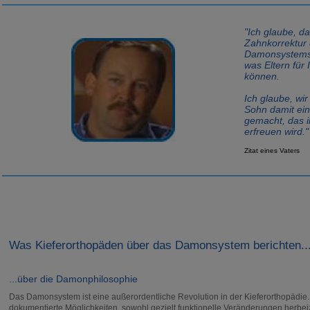
"Ich glaube, da
Zahnkorrektur 
Damonsystems 
was Eltern für 
können.
Ich glaube, wi
Sohn damit ei
gemacht, das i
erfreuen wird."
Zitat eines Vaters
Was Kieferorthopäden über das Damonsystem berichten..
...über die Damonphilosophie
Das Damonsystem ist eine außerordentliche Revolution in der Kieferorthopädie.
dokumentierte Möglichkeiten, sowohl gezielt funktionelle Veränderungen herbei