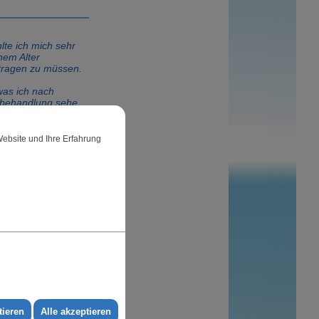
lte ich mich sehr
nem Alter
ragen zu müssen.
was ich nach
behandlung sehe,
entlich, dass ich
hätte ich ein
macht!
Website und Ihre Erfahrung
 und meine
 ich sehe gleich
ger aus."
nate,
 nur meine neuen
, ich bemerke
n neu
cheln eine
he Veränderung in
tieren
Alle akzeptieren
' Gesicht